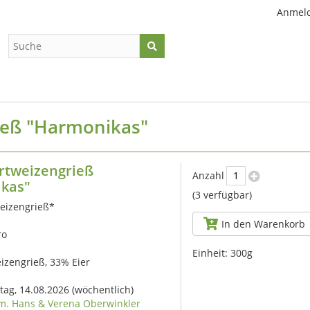
Anmel
ieß "Harmonikas"
rtweizengrieß
Anzahl
kas"
(3 verfügbar)
eizengrieß*
In den Warenkorb
ro
Einheit:
300g
eizengrieß, 33% Eier
itag, 14.08.2026
(wöchentlich)
m. Hans & Verena Oberwinkler