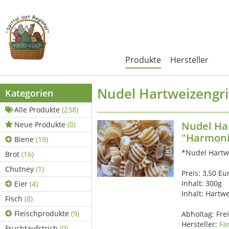
Produkte
Hersteller
Nudel Hartweizengr
Kategorien
Alle Produkte
(238)
Nudel Ha
Neue Produkte
(0)
"Harmoni
Biene
(19)
*Nudel Hartw
Brot
(16)
Chutney
(1)
Preis: 3,50 Eu
Inhalt: 300g
Eier
(4)
Inhalt: Hartw
Fisch
(8)
Fleischprodukte
(9)
Abholtag:
Fre
Hersteller:
Fa
Fruchtaufstrich
(0)