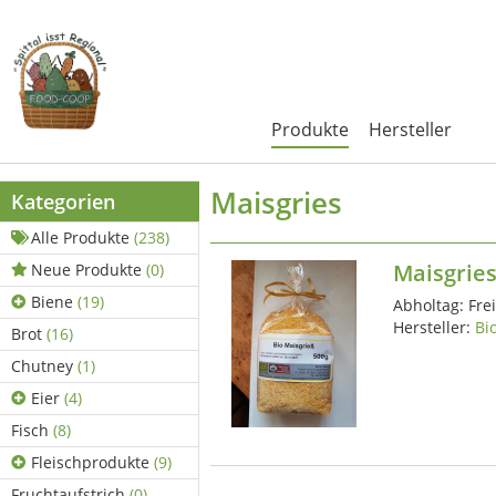
Produkte
Hersteller
Maisgries
Kategorien
Alle Produkte
(238)
Maisgrie
Neue Produkte
(0)
Biene
(19)
Abholtag:
Fre
Hersteller:
Bi
Brot
(16)
Chutney
(1)
Eier
(4)
Fisch
(8)
Fleischprodukte
(9)
Fruchtaufstrich
(0)